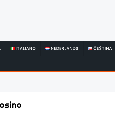
A
ITALIANO
NEDERLANDS
ČEŠTINA
asino