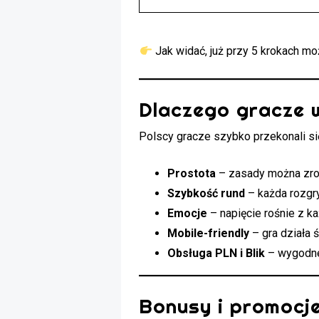
Jak widać, już przy 5 krokach mo
Dlaczego gracze 
Polscy gracze szybko przekonali s
Prostota
– zasady można zro
Szybkość rund
– każda rozgry
Emocje
– napięcie rośnie z k
Mobile-friendly
– gra działa ś
Obsługa PLN i Blik
– wygodne 
Bonusy i promocj