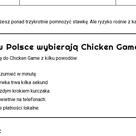
żesz ponad trzykrotnie pomnożyć stawkę. Ale ryzyko rośnie z k
w Polsce wybierają Chicken Gam
ię do Chicken Game z kilku powodów:
zumieć w minutę.
wka trwa kilka sekund.
ażdym krokiem kurczaka.
wietnie na telefonach.
płatności lokalne.
e