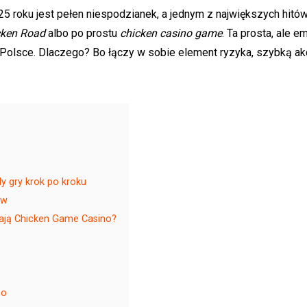
5 roku jest pełen niespodzianek, a jednym z największych hitów
cken Road
albo po prostu
chicken casino game
. Ta prosta, ale 
w Polsce. Dlaczego? Bo łączy w sobie element ryzyka, szybką a
y gry krok po kroku
ów
ają Chicken Game Casino?
no