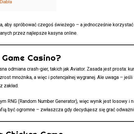
 Diabła
ja, aby spróbować czegoś świeżego – a jednocześnie korzystać z
anych przez najlepsze kasyna online.
n Game Casino?
a odmiana crash-gier, takich jak Aviator. Zasada jest prosta: k
zrost mnożnika, a więc i potencjalnej wygranej. Ale uwaga – jeś
z zakład.
wanym RNG (Random Number Generator), więc wynik jest losowy i 
afią być ogromne – zwłaszcza gdy decydujesz się grać odważni