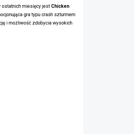
 ostatnich miesięcy jest
Chicken
emocjonująca gra typu crash szturmem
kcję i możliwość zdobycia wysokich