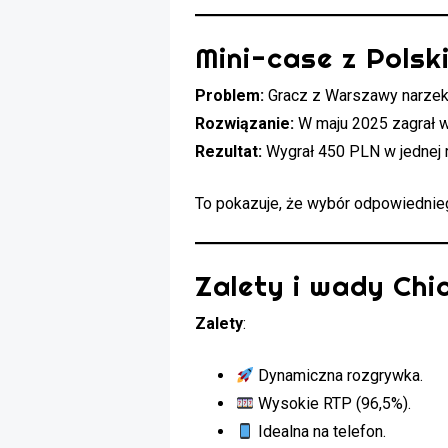
Mini-case z Polsk
Problem:
Gracz z Warszawy narzekał
Rozwiązanie:
W maju 2025 zagrał w
Rezultat:
Wygrał 450 PLN w jednej r
To pokazuje, że wybór odpowiednie
Zalety i wady Ch
Zalety
:
Dynamiczna rozgrywka.
Wysokie RTP (96,5%).
Idealna na telefon.