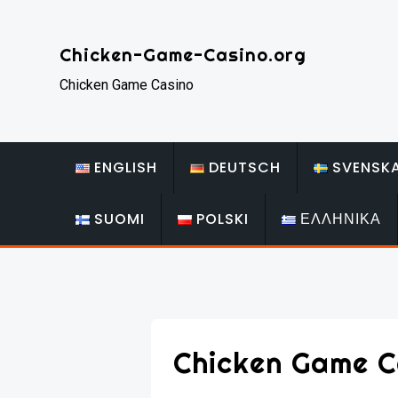
Skip
to
Chicken-Game-Casino.org
content
Chicken Game Casino
ENGLISH
DEUTSCH
SVENSK
SUOMI
POLSKI
ΕΛΛΗΝΙΚΆ
Chicken Game C