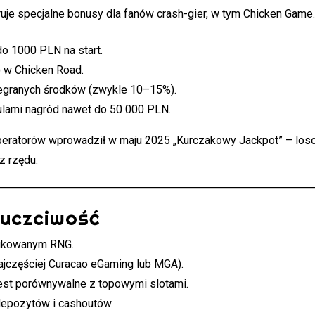
ruje specjalne bonusy dla fanów crash-gier, w tym Chicken Game
o 1000 PLN na start.
 w Chicken Road.
egranych środków (zwykle 10–15%).
ulami nagród nawet do 50 000 PLN.
operatorów wprowadził w maju 2025 „Kurczakowy Jackpot” – lo
z rzędu.
 uczciwość
fikowanym RNG.
najczęściej Curacao eGaming lub MGA).
 jest porównywalne z topowymi slotami.
depozytów i cashoutów.