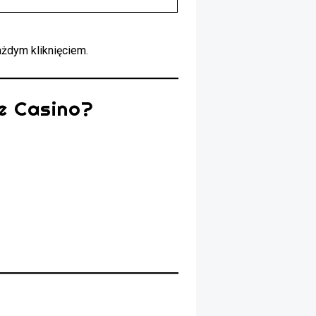
ażdym kliknięciem.
e Casino?